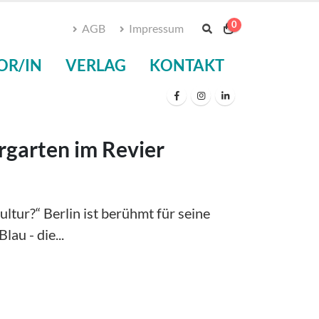
0
AGB
Impressum
OR/IN
VERLAG
KONTAKT
ergarten im Revier
ltur?“ Berlin ist berühmt für seine
lau - die...